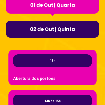
01 de Out | Quarta
02 de Out | Quinta
13h
Abertura dos portões
14h às 15h