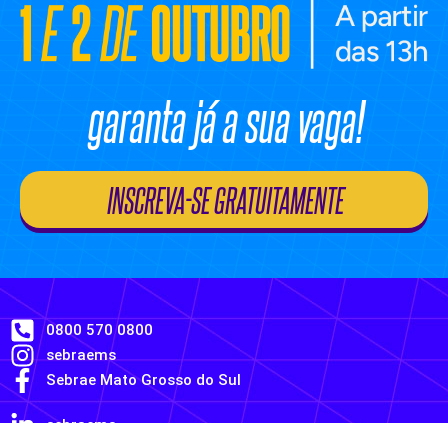
garanta já a sua vaga!
INSCREVA-SE GRATUITAMENTE
0800 570 0800
sebraems
Sebrae Mato Grosso do Sul
sebraems