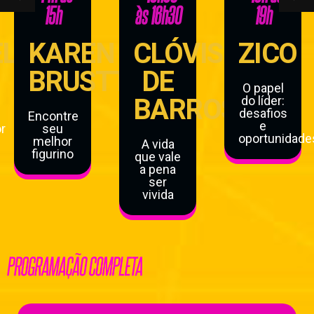
15h
às 16h30
19h
EL
KAREN
CLÓVIS
ZICO
BRUSTTOLIN
DE
O papel
BARROS
do líder:
desafios
Encontre
e
r
seu
oportunidade
melhor
A vida
figurino
que vale
a pena
ser
vivida